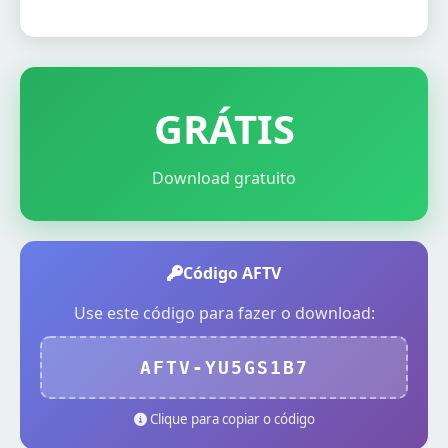
GRÁTIS
Download gratuito
Código AFTV
Use este código para fazer o download:
AFTV-YU5GS1B7
Clique para copiar o código